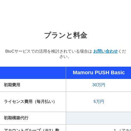
プランと料金
BtoCサービスでの活用を検討されている場合は
お問い合わせ
くだ
さい。
Mamoru PUSH Basic
初期費用
30万円
ライセンス費用（毎月払い）
5万円
初期構築代行
アカウントグループ（※2）数
1 （ア