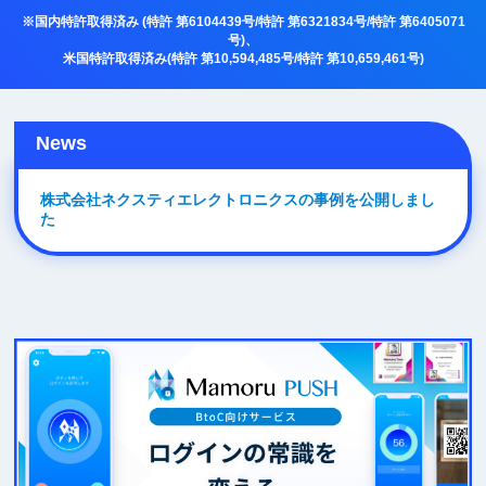
向
※国内特許取得済み (特許 第6104439号/特許 第6321834号/特許 第6405071
号)、
米国特許取得済み(特許 第10,594,485号/特許 第10,659,461号)
け
|
News
プ
株式会社ネクスティエレクトロニクスの事例を公開しまし
た
ッ
シ
ュ
通
知