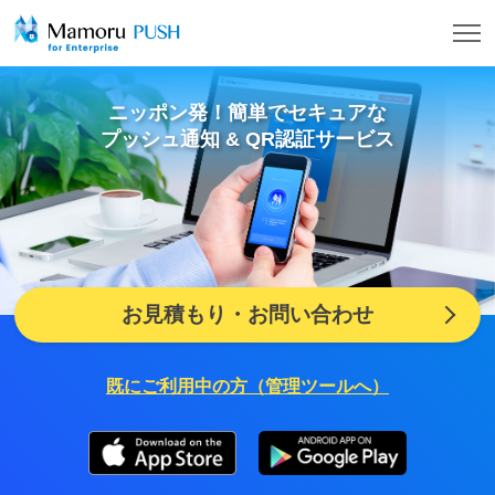
エ
ニッポン発！簡単でセキュアな
ン
プッシュ通知 & QR認証サービス
タ
ー
プ
お見積もり・お問い合わせ
ラ
既にご利用中の方（管理ツールへ）
イ
ズ