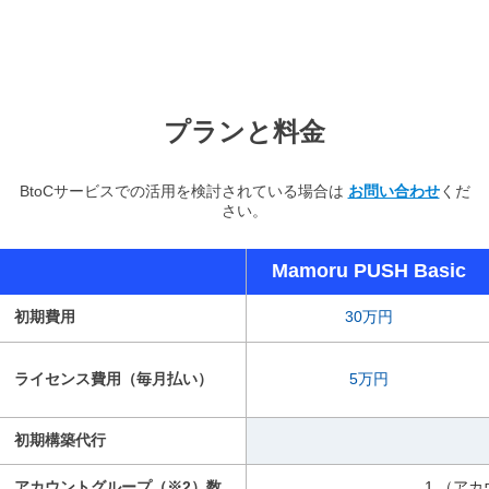
プランと料金
BtoCサービスでの活用を検討されている場合は
お問い合わせ
くだ
さい。
Mamoru PUSH Basic
初期費用
30万円
ライセンス費用（毎月払い）
5万円
初期構築代行
アカウントグループ（※2）数
1 （ア