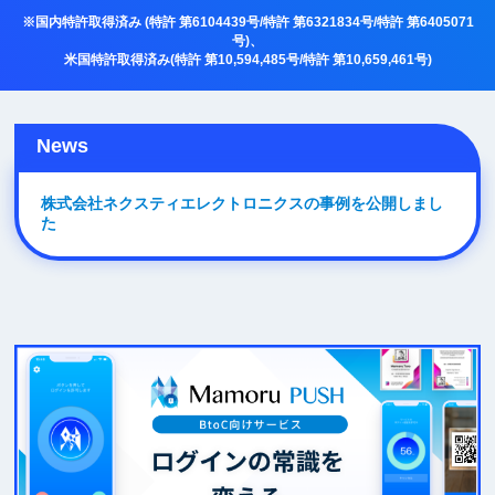
向
※国内特許取得済み (特許 第6104439号/特許 第6321834号/特許 第6405071
号)、
米国特許取得済み(特許 第10,594,485号/特許 第10,659,461号)
け
|
News
プ
株式会社ネクスティエレクトロニクスの事例を公開しまし
た
ッ
シ
ュ
通
知