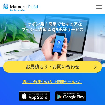
エ
ニッポン発！簡単でセキュアな
ン
プッシュ通知 & QR認証サービス
タ
ー
プ
お見積もり・お問い合わせ
ラ
既にご利用中の方（管理ツールへ）
イ
ズ