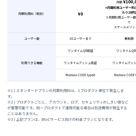
¥100,
月額
+月間利用ユーザー料(
たり20円)
¥0
月額利用料（税別）
※月間利用ユーザー数1
で
スケールメリッ
ユーザー数
10ユーザーまで
無制限
ワンタイムQR認証
ワンタイムQR
利用できる機能
ワンタイムプッシュ認証
ワンタイムプッ
Mamoru CODE typeA
Mamoru CODE 
※1 ) スタンダードプランの月額利用料は、1プロダクト単位で発生しま
す。
※2 ) プロダクトごとに、アカウント、ログ、セキュリティのしきい値など
が管理可能です。同一プロダクトで運用可能な場合は別途費用が発生する
ことはありません。
※3 ) 上記プランは、BtoCサービス向けの料金プランとなります。